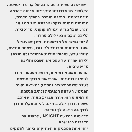
ריטריט זה מציע גרסה שונה של קורס הויפאסנה 
הקלאסי עם שדרוגים עיקריים: שיחות דהרמה 
חיים יומיות, כתיבה מותרת במהלך הקורס, 
מתיחות יומיות בוקר/צהריים וצ'י קונג או 
יוגה, אוכל מודע וגמילה קוקוס, מדיטציית 
הליכה וטקס שבטי לילה אחרון .
8 ימי נסיגה של מדיטציות, מזון טבעוני ל-
raw, מתיחות ותרגילי צ'י-גונג, נשימה מודעת, 
טיולי טבע, טיפולי הילינג פרטיים (לא חובה) 
ולילה אחרון של טקס אש השבט והליכה 
מדיטטיבית.
הוראה מאת אורפיאוס, מרפא מאסטר ומורה 
לשיטות רוחניות. אורפיאוס מדריך אנשים 
לשלב טרנספורמציה ומסייע במציאת האור 
הפנימי, השלווה הפנימית ונתיב הנשמה. 
אורפיאוס הוא מורה מבריק מאוד, שאוהב 
פשטות ודרך קלה בחיים, להיות מקלחת דרך 
לדרך בה הוא הולך ומדבר.
ויפאסנה פירושה INSIGHT, לראות את 
הדברים כפי שהם.
זוהי אחת הטכניקות העתיקות ביותר להשקיט 